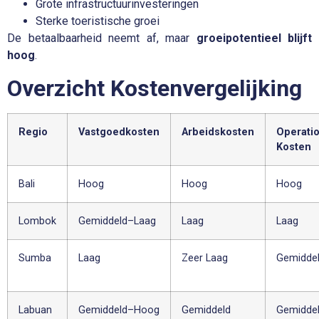
Grote infrastructuurinvesteringen
Sterke toeristische groei
De betaalbaarheid neemt af, maar
groeipotentieel blijft
hoog
.
Overzicht Kostenvergelijking
Regio
Vastgoedkosten
Arbeidskosten
Operati
Kosten
Bali
Hoog
Hoog
Hoog
Lombok
Gemiddeld–Laag
Laag
Laag
Sumba
Laag
Zeer Laag
Gemidde
Labuan
Gemiddeld–Hoog
Gemiddeld
Gemidde