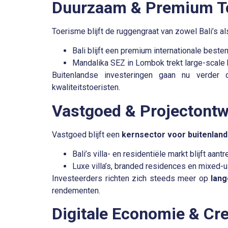
Duurzaam & Premium To
Toerisme blijft de ruggengraat van zowel Bali’s 
Bali blijft een premium internationale best
Mandalika SEZ in Lombok
trekt large-scale
Buitenlandse investeringen gaan nu verder 
kwaliteitstoeristen.
Vastgoed & Projectontw
Vastgoed blijft een
kernsector voor buitenlan
Bali’s villa- en residentiële markt blijft aan
Luxe villa’s, branded residences en mixed-
Investeerders richten zich steeds meer op
lang
rendementen.
Digitale Economie & Cr