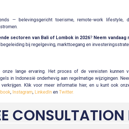
ends — belevingsgericht toerisme, remote-work lifestyle,
lstromen.
ende sectoren van Bali of Lombok in 2026
?
Neem vandaag n
egeleiding bij regelgeving, markttoegang en investeringsstrate
 onze lange ervaring. Het proces of de vereisten kunnen va
els in Indonesië onderhevig aan regelmatige wijzigingen. Nee
verkrijgen. Klik voor meer informatie hier, en u kunt ook o
ebook
,
Instagram
,
LinkedIn
en
Twitter.
EE CONSULTATION