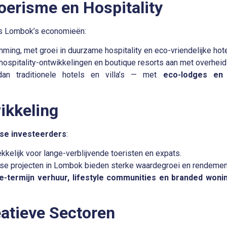
erisme en Hospitality
als Lombok’s economieën:
emming
, met groei in duurzame hospitality en eco-vriendelijke hote
 hospitality-ontwikkelingen en boutique resorts aan met overhei
dan traditionele hotels en villa’s — met
eco-lodges en 
ikkeling
dse investeerders
:
trekkelijk voor lange-verblijvende toeristen en expats.
use projecten in Lombok bieden sterke waardegroei en rendemen
e-termijn verhuur, lifestyle communities en branded woni
eatieve Sectoren